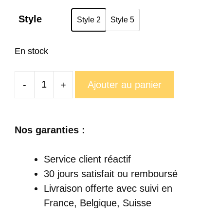
Style
Style 2
Style 5
En stock
-
+
Ajouter au panier
quantité
de
Tasse
Nos garanties :
à
Imprimé
Service client réactif
Fleurs
30 jours satisfait ou remboursé
Livraison offerte
avec suivi en
France, Belgique, Suisse