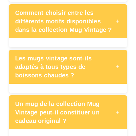
Comment choisir entre les
+
différents motifs disponibles
dans la collection Mug Vintage ?
Les mugs vintage sont-ils
+
adaptés à tous types de
boissons chaudes ?
Un mug de la collection Mug
+
Vintage peut-il constituer un
cadeau original ?