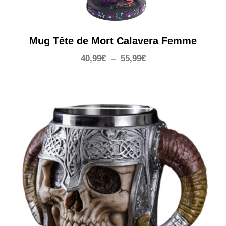
Mug Tête de Mort Calavera Femme
Plage
40,99
€
–
55,99
€
de
prix :
40,99€
à
55,99€