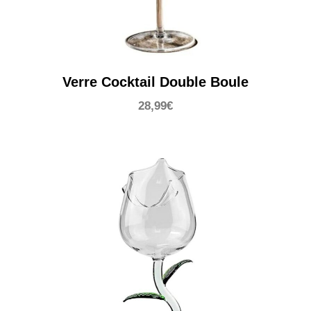
Verre Cocktail Double Boule
28,99
€