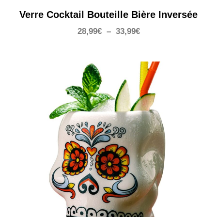
Verre Cocktail Bouteille Bière Inversée
Plage
28,99
€
–
33,99
€
de
prix :
28,99€
à
33,99€