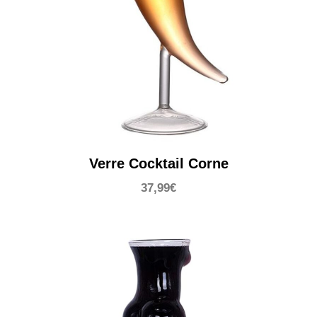
Verre Cocktail Corne
37,99
€