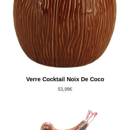
Verre Cocktail Noix De Coco
53,99
€