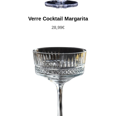
Verre Cocktail Margarita
28,99
€