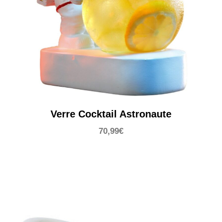
Verre Cocktail Astronaute
70,99
€