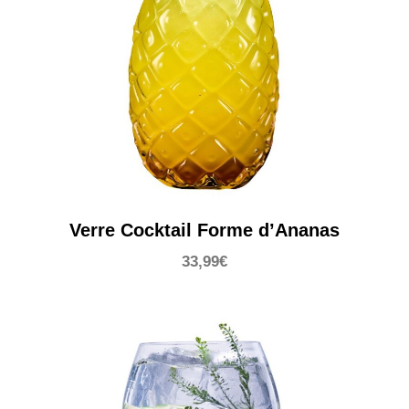
Verre Cocktail Forme d’Ananas
33,99
€