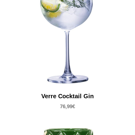
Verre Cocktail Gin
76,99
€