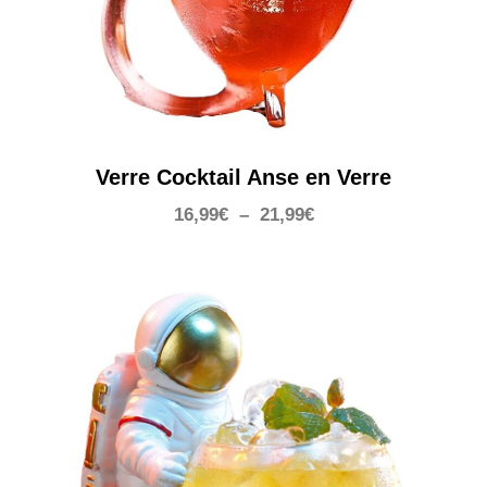
Verre Cocktail Anse en Verre
Plage
16,99
€
–
21,99
€
de
prix :
16,99€
à
21,99€