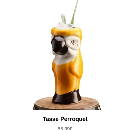
Tasse Perroquet
55,99
€