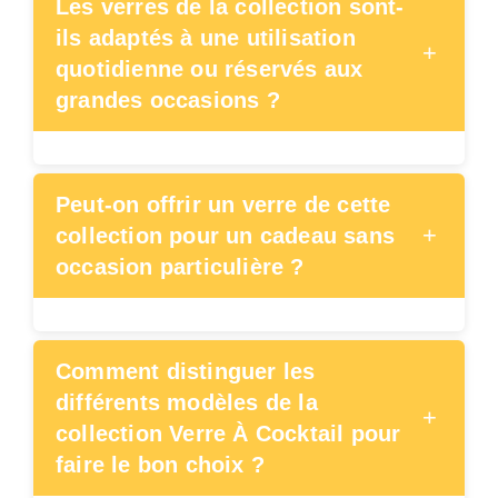
Les verres de la collection sont-
ils adaptés à une utilisation
+
quotidienne ou réservés aux
grandes occasions ?
Peut-on offrir un verre de cette
+
collection pour un cadeau sans
occasion particulière ?
Comment distinguer les
différents modèles de la
+
collection Verre À Cocktail pour
faire le bon choix ?