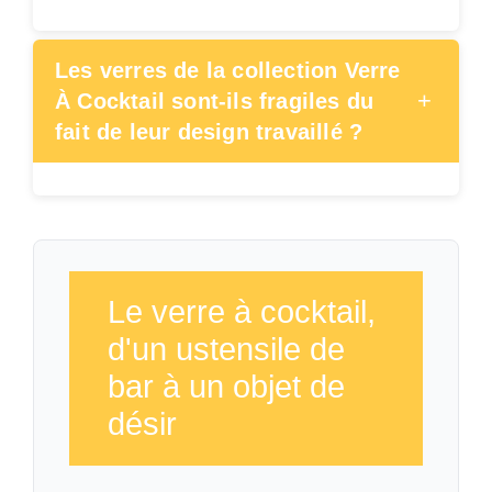
Les verres de la collection Verre
+
À Cocktail sont-ils fragiles du
fait de leur design travaillé ?
Le verre à cocktail,
d'un ustensile de
bar à un objet de
désir