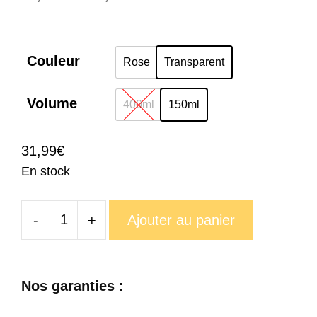
de
prix :
31,99€
Couleur
Rose
Transparent
à
33,99€
Volume
400ml
150ml
31,99
€
En stock
-
+
Ajouter au panier
quantité
de
Verre
Nos garanties :
Cocktail
Fleurs