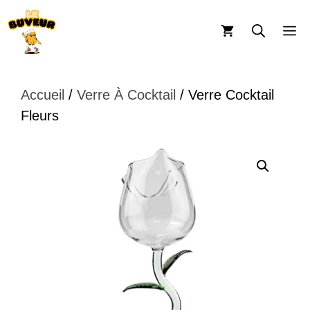
Aller
au
M
contenu
Accueil
/
Verre À Cocktail
/ Verre Cocktail
Fleurs