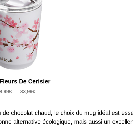
Fleurs De Cerisier
Plage
8,99
€
–
33,99
€
de
prix :
de chocolat chaud, le choix du mug idéal est esse
28,99€
à
e alternative écologique, mais aussi un excellent
33,99€