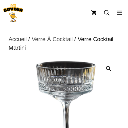
Aller
au
M
contenu
Accueil
/
Verre À Cocktail
/ Verre Cocktail
Martini