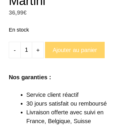
Martini
36,99
€
En stock
-
+
Ajouter au panier
quantité
de
Verre
Nos garanties :
Cocktail
Martini
Service client réactif
30 jours satisfait ou remboursé
Livraison offerte
avec suivi en
France, Belgique, Suisse