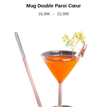
Mug Double Paroi Cœur
Plage
16,99
€
–
22,99
€
de
prix :
16,99€
à
22,99€