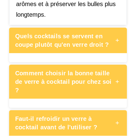
arômes et à préserver les bulles plus
longtemps.
Quels cocktails se servent en
+
coupe plutôt qu'en verre droit ?
Comment choisir la bonne taille
+
de verre à cocktail pour chez soi
?
Faut-il refroidir un verre à
+
cocktail avant de l'utiliser ?