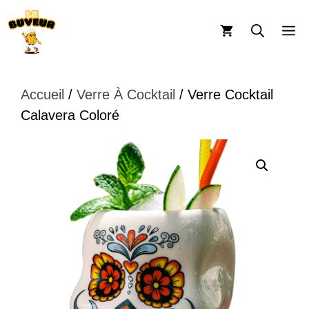
Aller
au
M
contenu
Accueil
/
Verre À Cocktail
/ Verre Cocktail
Calavera Coloré