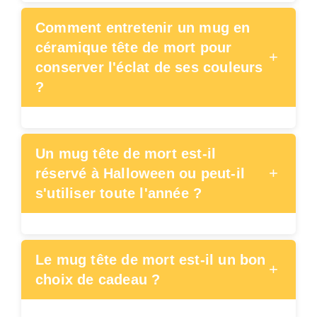
Comment entretenir un mug en
céramique tête de mort pour
+
conserver l'éclat de ses couleurs
?
Un mug tête de mort est-il
+
réservé à Halloween ou peut-il
s'utiliser toute l'année ?
Le mug tête de mort est-il un bon
+
choix de cadeau ?