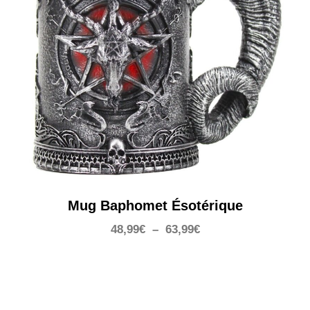
Mug Baphomet Ésotérique
Plage
48,99
€
–
63,99
€
de
prix :
48,99€
à