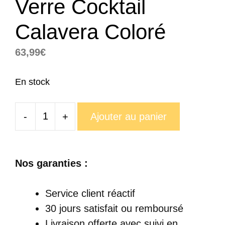
Verre Cocktail
Calavera Coloré
63,99
€
En stock
-
+
Ajouter au panier
quantité
de
Verre
Nos garanties :
Cocktail
Calavera
Service client réactif
Coloré
30 jours satisfait ou remboursé
Livraison offerte
avec suivi en