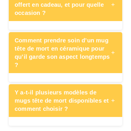
+
offert en cadeau, et pour quelle
occasion ?
Comment prendre soin d’un mug
tête de mort en céramique pour
+
qu’il garde son aspect longtemps
?
Y a-t-il plusieurs modèles de
+
mugs tête de mort disponibles et
comment choisir ?