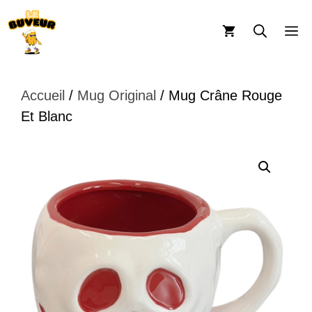
Aller
au
M
contenu
Accueil
/
Mug Original
/ Mug Crâne Rouge
Et Blanc