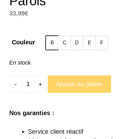
Parois
33,99
€
Couleur
B
C
D
E
F
En stock
-
+
Ajouter au panier
quantité
de
Tasse
Nos garanties :
Ours
Double
Service client réactif
Parois