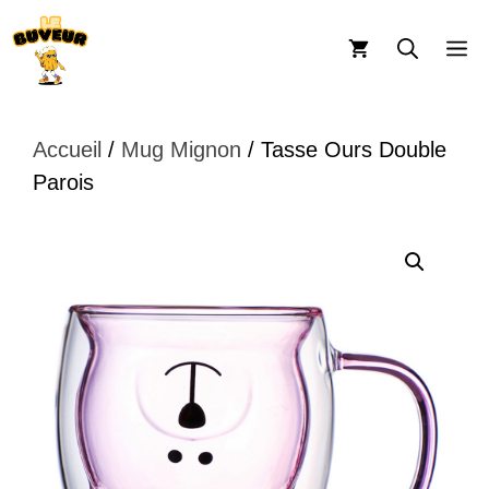
Aller
au
M
contenu
Accueil
/
Mug Mignon
/ Tasse Ours Double
Parois