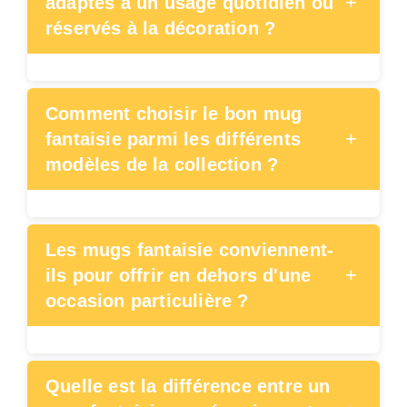
+
adaptés à un usage quotidien ou
réservés à la décoration ?
Comment choisir le bon mug
+
fantaisie parmi les différents
modèles de la collection ?
Les mugs fantaisie conviennent-
+
ils pour offrir en dehors d'une
occasion particulière ?
Quelle est la différence entre un