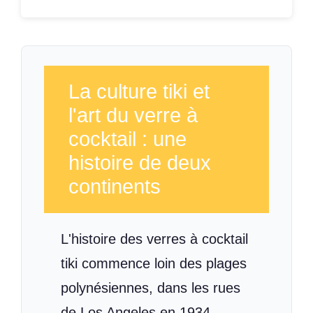
La culture tiki et
l'art du verre à
cocktail : une
histoire de deux
continents
L'histoire des verres à cocktail
tiki commence loin des plages
polynésiennes, dans les rues
de Los Angeles en 1934,