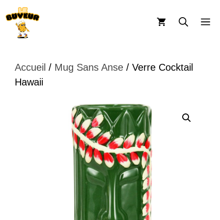
Aller
au
M
contenu
Accueil
/
Mug Sans Anse
/ Verre Cocktail
Hawaii