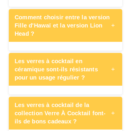
Comment choisir entre la version
+
Fille d'Hawaï et la version Lion
Head ?
Les verres à cocktail en
+
céramique sont-ils résistants
pour un usage régulier ?
Les verres à cocktail de la
+
collection Verre À Cocktail font-
ils de bons cadeaux ?