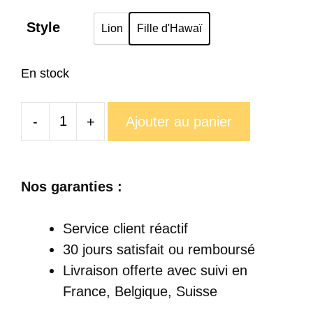
Style
Lion
Fille d'Hawaï
En stock
-
+
Ajouter au panier
quantité
de
Verre
Nos garanties :
Cocktail
Hawaii
Service client réactif
30 jours satisfait ou remboursé
Livraison offerte
avec suivi en
France, Belgique, Suisse