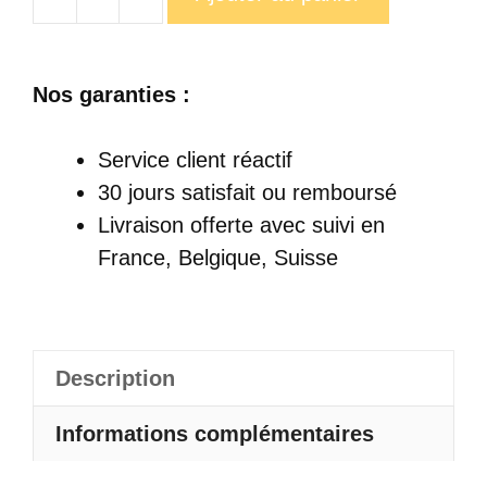
quantité
de
Mug
Nos garanties :
Caca
En
Service client réactif
Colère
30 jours satisfait ou remboursé
Livraison offerte
avec suivi en
France, Belgique, Suisse
Description
Informations complémentaires