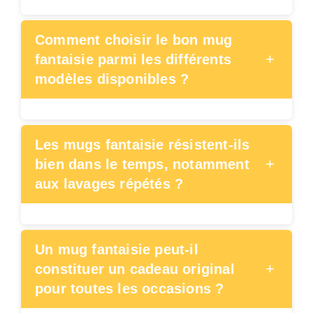
Comment choisir le bon mug
+
fantaisie parmi les différents
modèles disponibles ?
Les mugs fantaisie résistent-ils
+
bien dans le temps, notamment
aux lavages répétés ?
Un mug fantaisie peut-il
+
constituer un cadeau original
pour toutes les occasions ?