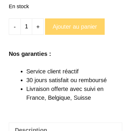
En stock
-
+
Ajouter au panier
quantité
de
Mug
Nos garanties :
Cochon
Service client réactif
30 jours satisfait ou remboursé
Livraison offerte
avec suivi en
France, Belgique, Suisse
Description