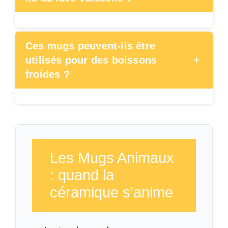
Ces mugs peuvent-ils être
+
utilisés pour des boissons
froides ?
Les Mugs Animaux
: quand la
céramique s'anime