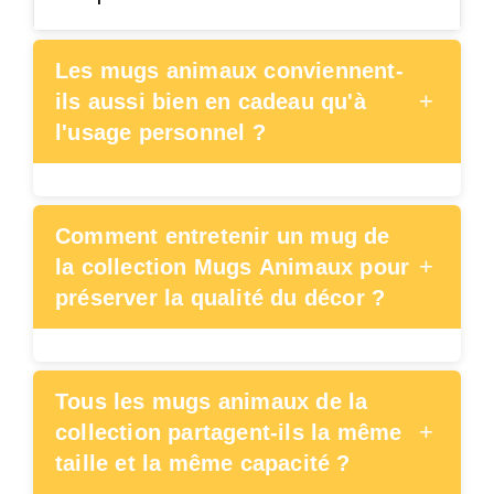
Les mugs animaux conviennent-
+
ils aussi bien en cadeau qu'à
l'usage personnel ?
Comment entretenir un mug de
+
la collection Mugs Animaux pour
préserver la qualité du décor ?
Tous les mugs animaux de la
+
collection partagent-ils la même
taille et la même capacité ?