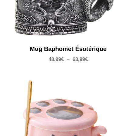
Mug Baphomet Ésotérique
Plage
48,99
€
–
63,99
€
de
prix :
48,99€
à
63,99€