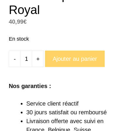
Royal
40,99
€
En stock
-
+
Ajouter au panier
quantité
de
Tasse
Nos garanties :
Éléphant
Royal
Service client réactif
30 jours satisfait ou remboursé
Livraison offerte
avec suivi en
France, Belgique, Suisse