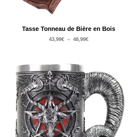
Tasse Tonneau de Bière en Bois
Plage
43,99
€
–
48,99
€
de
prix :
43,99€
à
48,99€