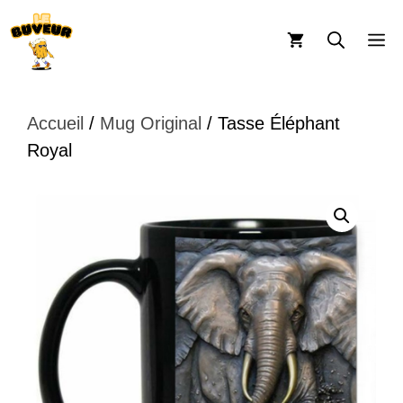
Aller
au
M
contenu
Accueil
/
Mug Original
/ Tasse Éléphant
Royal