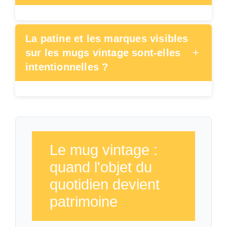
La patine et les marques visibles
+
sur les mugs vintage sont-elles
intentionnelles ?
Le mug vintage :
quand l'objet du
quotidien devient
patrimoine