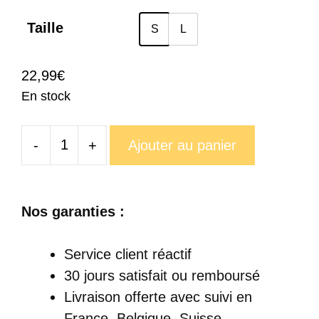
prix :
22,99€
Taille
S
L
à
28,99€
22,99
€
En stock
-
+
Ajouter au panier
quantité
de
Tasse
Nos garanties :
Fer
Forgé
Service client réactif
Vintage
30 jours satisfait ou remboursé
Livraison offerte
avec suivi en
France, Belgique, Suisse