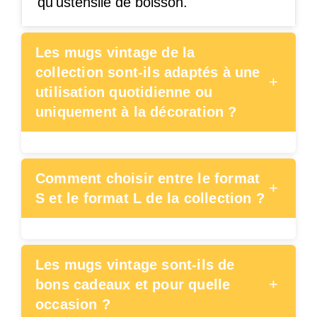
qu'ustensile de boisson.
Les mugs vintage de la
collection sont-ils adaptés à une
+
utilisation quotidienne ou
uniquement à la décoration ?
Comment choisir entre le format
+
S et le format L de la collection ?
Les mugs vintage sont-ils de
+
bons cadeaux et pour quelle
occasion ?