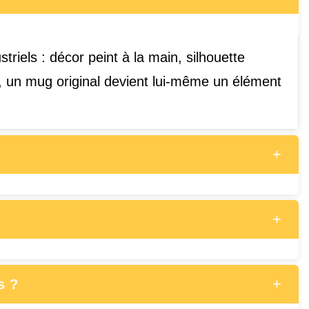
riels : décor peint à la main, silhouette
r, un mug original devient lui-même un élément
+
+
+
s ?