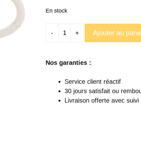
En stock
Ajouter au pani
-
+
quantité
de
Tasse
Nos garanties :
Fruits
Service client réactif
30 jours satisfait ou rembo
Livraison offerte
avec suivi