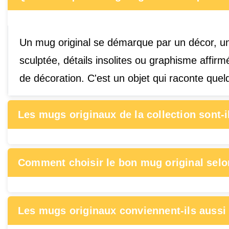
Un mug original se démarque par un décor, une 
sculptée, détails insolites ou graphisme affi
de décoration. C'est un objet qui raconte que
Les mugs originaux de la collection sont-i
Comment choisir le bon mug original selon
Les mugs originaux conviennent-ils aussi 