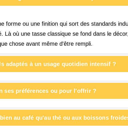
forme ou une finition qui sort des standards indust
rmé. Là où une tasse classique se fond dans le déco
lque chose avant même d'être rempli.
ls adaptés à un usage quotidien intensif ?
 ses préférences ou pour l'offrir ?
bien au café qu'au thé ou aux boissons froide