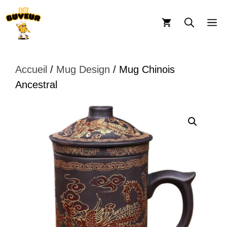
Aller
au
M
contenu
Accueil
/
Mug Design
/ Mug Chinois
Ancestral