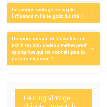
Les mugs vintage en argile
+
influencent-ils le goût du thé ?
Un mug vintage de la collection
est-il un bon cadeau même pour
+
quelqu'un qui ne connaît pas la
culture chinoise ?
Le mug vintage
chinois : quand la