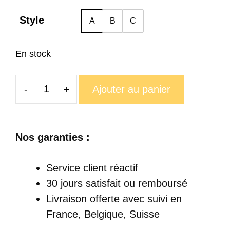
Style
A
B
C
En stock
-
+
Ajouter au panier
quantité
de
Mug
Nos garanties :
Chinois
Ancestral
Service client réactif
30 jours satisfait ou remboursé
Livraison offerte
avec suivi en
France, Belgique, Suisse