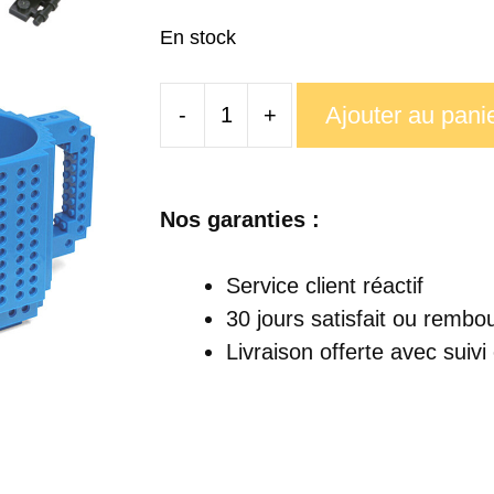
En stock
Ajouter au pani
-
+
quantité
de
Mug
Nos garanties :
Style
Légos
Service client réactif
30 jours satisfait ou rembo
Livraison offerte
avec suivi