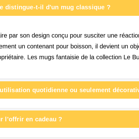
e distingue-t-il d'un mug classique ?
ire par son design conçu pour susciter une réacti
ement un contenant pour boisson, il devient un obj
priétaire. Les mugs fantaisie de la collection Le 
 utilisation quotidienne ou seulement décorati
 l'offrir en cadeau ?