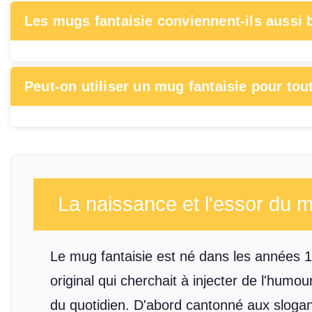
Les mugs fantaisie conviennent-ils aussi 
Peut-on utiliser un mug fantaisie pour to
La naissance et l'essor du m
Le mug fantaisie est né dans les années 1
original qui cherchait à injecter de l'humou
du quotidien. D'abord cantonné aux sloga