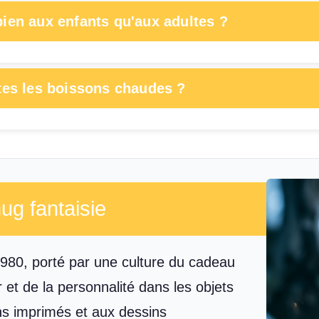
bien aux enfants qu'aux adultes ?
utes les boissons chaudes ?
ug fantaisie
980, porté par une culture du cadeau
r et de la personnalité dans les objets
ns imprimés et aux dessins