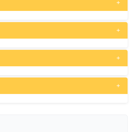
+
+
+
+