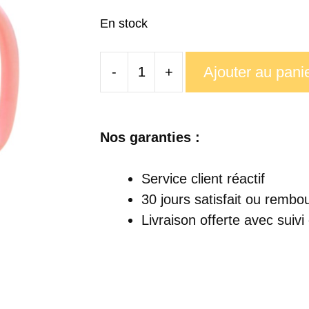
En stock
Ajouter au pani
-
+
quantité
de
Tasse
Nos garanties :
Chat
Céramique
Service client réactif
30 jours satisfait ou rembo
Livraison offerte
avec suivi