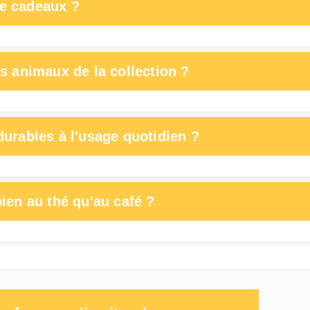
e cadeaux ?
s animaux de la collection ?
urables à l'usage quotidien ?
ien au thé qu'au café ?